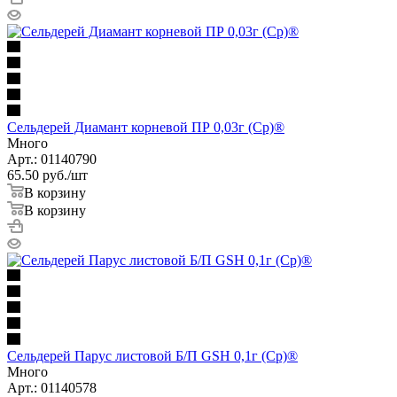
Сельдерей Диамант корневой ПР 0,03г (Ср)®
Много
Арт.: 01140790
65.50
руб.
/шт
В корзину
В корзину
Сельдерей Парус листовой Б/П GSH 0,1г (Ср)®
Много
Арт.: 01140578