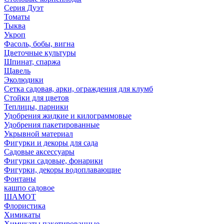
Серия Дуэт
Томаты
Тыква
Укроп
Фасоль, бобы, вигна
Цветочные культуры
Шпинат, спаржа
Щавель
Эколюдики
Сетка садовая, арки, ограждения для клумб
Стойки для цветов
Теплицы, парники
Удобрения жидкие и килограммовые
Удобрения пакетированные
Укрывной материал
Фигурки и декоры для сада
Садовые аксессуары
Фигурки садовые, фонарики
Фигурки, декоры водоплавающие
Фонтаны
кашпо садовое
ШАМОТ
Флористика
Химикаты
Химикаты пакетированные