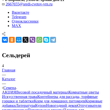
2667655@sredi-cvetov-vrn.ru
Вконтакте
Telegram
Одноклассники
MAX
Сельдерей
4
Главная
—
Каталог
—
Семена
АКЦИЯ
Весовой посадочный материал
Комнатные цветы
Искусственная трава
Контейнеры для рассады, торфяные
горшки и таблетки
Корм для домашних питомцев
Кормовые
добавки
Литература
Купон
Новогодний декор
Отпугиватели
ультразвуковые
Питательные грунты
Плошки для