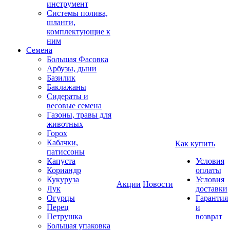
инструмент
Системы полива,
шланги,
комплектующие к
ним
Семена
Большая Фасовка
Арбузы, дыни
Базилик
Баклажаны
Сидераты и
весовые семена
Газоны, травы для
животных
Горох
Кабачки,
Как купить
патиссоны
Капуста
Условия
Кориандр
оплаты
Кукуруза
Условия
Акции
Новости
Лук
доставки
Огурцы
Гарантия
Перец
и
Петрушка
возврат
Большая упаковка