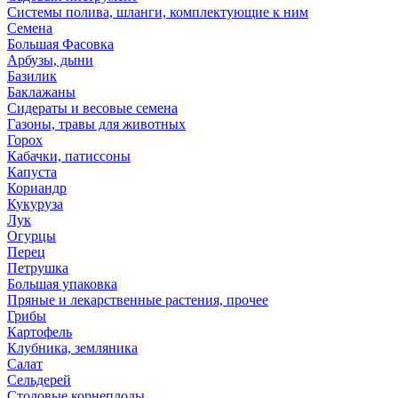
Системы полива, шланги, комплектующие к ним
Семена
Большая Фасовка
Арбузы, дыни
Базилик
Баклажаны
Сидераты и весовые семена
Газоны, травы для животных
Горох
Кабачки, патиссоны
Капуста
Кориандр
Кукуруза
Лук
Огурцы
Перец
Петрушка
Большая упаковка
Пряные и лекарственные растения, прочее
Грибы
Картофель
Клубника, земляника
Салат
Сельдерей
Столовые корнеплоды