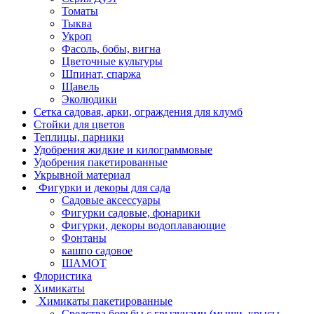
Томаты
Тыква
Укроп
Фасоль, бобы, вигна
Цветочные культуры
Шпинат, спаржа
Щавель
Эколюдики
Сетка садовая, арки, ограждения для клумб
Стойки для цветов
Теплицы, парники
Удобрения жидкие и килограммовые
Удобрения пакетированные
Укрывной материал
Фигурки и декоры для сада
Садовые аксессуары
Фигурки садовые, фонарики
Фигурки, декоры водоплавающие
Фонтаны
кашпо садовое
ШАМОТ
Флористика
Химикаты
Химикаты пакетированные
Средства борьбы с грызунами (мыши, крысы,