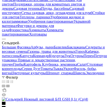
цветов
Поддержки, опоры для комнатных цветов и
декоры
Садовая техника
Пруды, бассейны
Садовый
инструмент
Сетка садовая, арки, ограждения для клумб
Стойки
для цветов
Теплицы, парники
Удобрения жидкие и
килограммовые
Удобрения пакетированные
Укрывной
материал
Фигурки и декоры для
сада
Флористика
Химикаты
Химикаты
пакетированные
Хозтовары
—
Сельдерей
Большая Фасовка
Арбузы, дыни
Базилик
Баклажаны
Сидераты и
весовые семена
Газоны, травы для животных
Горох
Кабачки,
патиссоны
Капуста
Кориандр
Кукуруза
Лук
Огурцы
Перец
Петруш
упаковка
Пряные и лекарственные растения,
прочее
Грибы
Картофель
Клубника, земляника
Салат
Столовые
корнеплоды
Серия Дуэт
Томаты
Тыква
Укроп
Фасоль, бобы,
вигна
Цветочные культуры
Шпинат, спаржа
Щавель
Эколюдики
Фильтр