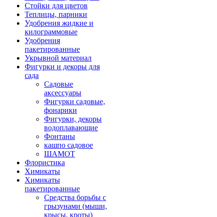
Стойки для цветов
Теплицы, парники
Удобрения жидкие и
килограммовые
Удобрения
пакетированные
Укрывной материал
Фигурки и декоры для
сада
Садовые
аксессуары
Фигурки садовые,
фонарики
Фигурки, декоры
водоплавающие
Фонтаны
кашпо садовое
ШАМОТ
Флористика
Химикаты
Химикаты
пакетированные
Средства борьбы с
грызунами (мыши,
крысы, кроты)