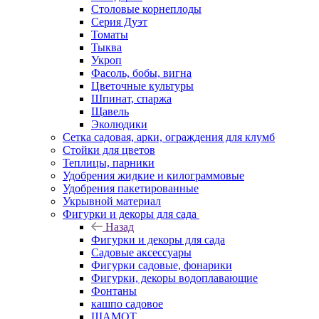
Столовые корнеплоды
Серия Дуэт
Томаты
Тыква
Укроп
Фасоль, бобы, вигна
Цветочные культуры
Шпинат, спаржа
Щавель
Эколюдики
Сетка садовая, арки, ограждения для клумб
Стойки для цветов
Теплицы, парники
Удобрения жидкие и килограммовые
Удобрения пакетированные
Укрывной материал
Фигурки и декоры для сада
Назад
Фигурки и декоры для сада
Садовые аксессуары
Фигурки садовые, фонарики
Фигурки, декоры водоплавающие
Фонтаны
кашпо садовое
ШАМОТ