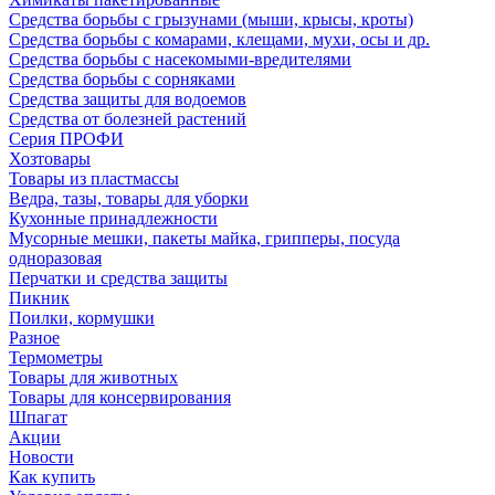
Средства борьбы с грызунами (мыши, крысы, кроты)
Средства борьбы с комарами, клещами, мухи, осы и др.
Средства борьбы с насекомыми-вредителями
Средства борьбы с сорняками
Средства защиты для водоемов
Средства от болезней растений
Серия ПРОФИ
Хозтовары
Товары из пластмассы
Ведра, тазы, товары для уборки
Кухонные принадлежности
Мусорные мешки, пакеты майка, грипперы, посуда
одноразовая
Перчатки и средства защиты
Пикник
Поилки, кормушки
Разное
Термометры
Товары для животных
Товары для консервирования
Шпагат
Акции
Новости
Как купить