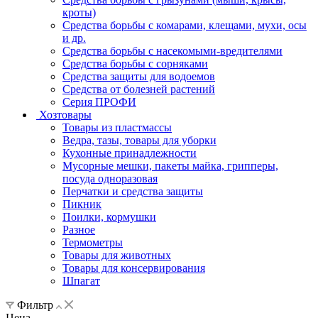
кроты)
Средства борьбы с комарами, клещами, мухи, осы
и др.
Средства борьбы с насекомыми-вредителями
Средства борьбы с сорняками
Средства защиты для водоемов
Средства от болезней растений
Серия ПРОФИ
Хозтовары
Товары из пластмассы
Ведра, тазы, товары для уборки
Кухонные принадлежности
Мусорные мешки, пакеты майка, грипперы,
посуда одноразовая
Перчатки и средства защиты
Пикник
Поилки, кормушки
Разное
Термометры
Товары для животных
Товары для консервирования
Шпагат
Фильтр
Цена