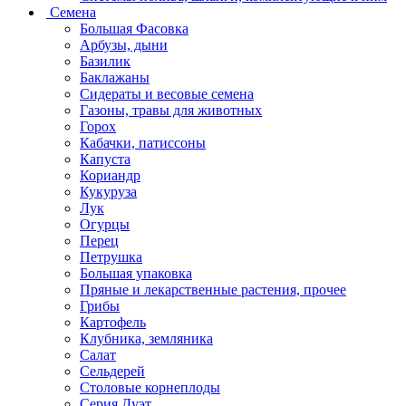
Семена
Большая Фасовка
Арбузы, дыни
Базилик
Баклажаны
Сидераты и весовые семена
Газоны, травы для животных
Горох
Кабачки, патиссоны
Капуста
Кориандр
Кукуруза
Лук
Огурцы
Перец
Петрушка
Большая упаковка
Пряные и лекарственные растения, прочее
Грибы
Картофель
Клубника, земляника
Салат
Сельдерей
Столовые корнеплоды
Серия Дуэт