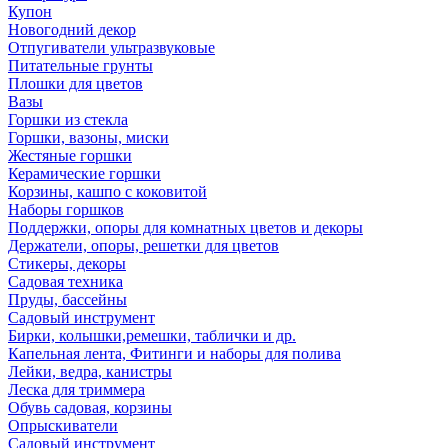
Купон
Новогодний декор
Отпугиватели ультразвуковые
Питательные грунты
Плошки для цветов
Вазы
Горшки из стекла
Горшки, вазоны, миски
Жестяные горшки
Керамические горшки
Корзины, кашпо с коковитой
Наборы горшков
Поддержки, опоры для комнатных цветов и декоры
Держатели, опоры, решетки для цветов
Стикеры, декоры
Садовая техника
Пруды, бассейны
Садовый инструмент
Бирки, колышки,ремешки, таблички и др.
Капельная лента, Фитинги и наборы для полива
Лейки, ведра, канистры
Леска для триммера
Обувь садовая, корзины
Опрыскиватели
Садовый инструмент