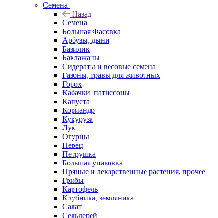
Семена
Назад
Семена
Большая Фасовка
Арбузы, дыни
Базилик
Баклажаны
Сидераты и весовые семена
Газоны, травы для животных
Горох
Кабачки, патиссоны
Капуста
Кориандр
Кукуруза
Лук
Огурцы
Перец
Петрушка
Большая упаковка
Пряные и лекарственные растения, прочее
Грибы
Картофель
Клубника, земляника
Салат
Сельдерей