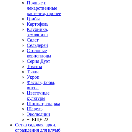
Пряные и
лекарственные
растения, прочее
Грибы
Картофель
Клубника,
земляника
Салат
Сельдерей
Столовые
корнеплоды
Серия Дуэт
Томаты
Тыква
Укроп
Фасоль, бобы,
вигна
Цветочные
культуры
Шпинат, спаржа
Щавель
Эколюдики
+ ЕЩЕ 22
Сетка садовая, арки,
ограждения для клумб