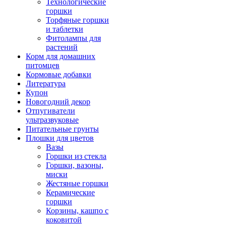
Технологические
горшки
Торфяные горшки
и таблетки
Фитолампы для
растений
Корм для домашних
питомцев
Кормовые добавки
Литература
Купон
Новогодний декор
Отпугиватели
ультразвуковые
Питательные грунты
Плошки для цветов
Вазы
Горшки из стекла
Горшки, вазоны,
миски
Жестяные горшки
Керамические
горшки
Корзины, кашпо с
коковитой