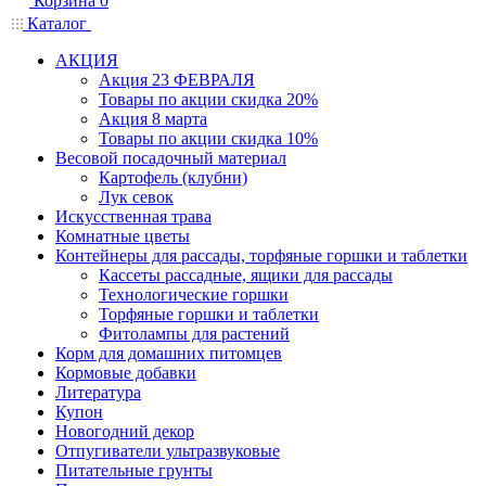
Корзина
0
Каталог
АКЦИЯ
Акция 23 ФЕВРАЛЯ
Товары по акции скидка 20%
Акция 8 марта
Товары по акции скидка 10%
Весовой посадочный материал
Картофель (клубни)
Лук севок
Искусственная трава
Комнатные цветы
Контейнеры для рассады, торфяные горшки и таблетки
Кассеты рассадные, ящики для рассады
Технологические горшки
Торфяные горшки и таблетки
Фитолампы для растений
Корм для домашних питомцев
Кормовые добавки
Литература
Купон
Новогодний декор
Отпугиватели ультразвуковые
Питательные грунты