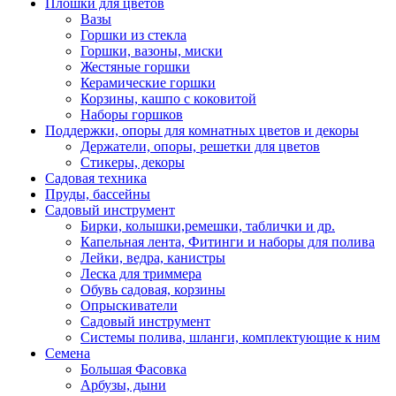
Плошки для цветов
Вазы
Горшки из стекла
Горшки, вазоны, миски
Жестяные горшки
Керамические горшки
Корзины, кашпо с коковитой
Наборы горшков
Поддержки, опоры для комнатных цветов и декоры
Держатели, опоры, решетки для цветов
Стикеры, декоры
Садовая техника
Пруды, бассейны
Садовый инструмент
Бирки, колышки,ремешки, таблички и др.
Капельная лента, Фитинги и наборы для полива
Лейки, ведра, канистры
Леска для триммера
Обувь садовая, корзины
Опрыскиватели
Садовый инструмент
Системы полива, шланги, комплектующие к ним
Семена
Большая Фасовка
Арбузы, дыни