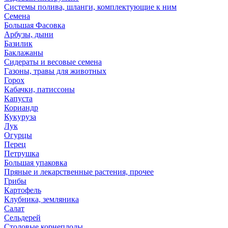
Системы полива, шланги, комплектующие к ним
Семена
Большая Фасовка
Арбузы, дыни
Базилик
Баклажаны
Сидераты и весовые семена
Газоны, травы для животных
Горох
Кабачки, патиссоны
Капуста
Кориандр
Кукуруза
Лук
Огурцы
Перец
Петрушка
Большая упаковка
Пряные и лекарственные растения, прочее
Грибы
Картофель
Клубника, земляника
Салат
Сельдерей
Столовые корнеплоды