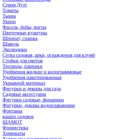
Серия Дуэт
Томаты
Тыква
Укроп
Фасоль, бобы, вигна
Цветочные культуры
Шпинат, спаржа
Щавель
Эколюдики
Сетка садовая, арки, ограждения для клумб
Стойки для цветов
Теплицы, парники
Удобрения жидкие и килограммовые
Удобрения пакетированные
Укрывной материал
Фигурки и декоры для сада
Садовые аксессуары
Фигурки садовые, фонарики
Фигурки, декоры водоплавающие
Фонтаны
кашпо садовое
ШАМОТ
Флористика
Химикаты
Химикаты пакетированные