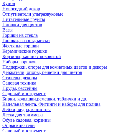
Купон
Новогодний декор
Отпугиватели ультразвуковые
Питательные грунты
Плошки для цветов
Вазы
Горшки из стекла
Горшки, вазоны, миски
Жестяные горшки
Керамические горшки
Корзины, кашпо с коковитой
Наборы горшков
Поддержки, опоры для комнатных цветов и декоры
Держатели, опоры, решетки для цветов
Стикеры, декоры
Садовая техника
Пруды, бассейны
Садовый инструмент
Бирки, колышки,ремешки, таблички и др.
Капельная лента, Фитинги и наборы для полива
Лейки, ведра, канистры
Леска для триммера
Обувь садовая, корзины
Опрыскиватели
Садовый инструмент