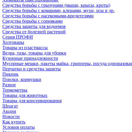
Средства борьбы с грызунами (мыши, крысы, кроты)
Средства борьбы с комарами, клещами, мухи, осы и др.
Средства борьбы с насекомыми-вредителями
Средства борьбы с сорняками
Средства защиты для водоемов
Средства от болезней растений
Серия ПРОФИ
Хозтовары
Товары из пластмассы
Ведра, тазы, товары для уборки
Кухонные принадлежности
Мусорные мешки, пакеты майка, грипперы, посуда одноразова
Перчатки и средства защиты
Пикник
Поилки, кормушки
Разное
Термометры
Товары для животных
Товары для консервирования
Шпагат
Акции
Новости
Как купить
Условия оплаты