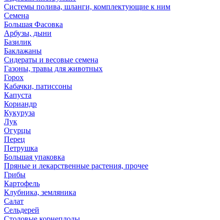
Системы полива, шланги, комплектующие к ним
Семена
Большая Фасовка
Арбузы, дыни
Базилик
Баклажаны
Сидераты и весовые семена
Газоны, травы для животных
Горох
Кабачки, патиссоны
Капуста
Кориандр
Кукуруза
Лук
Огурцы
Перец
Петрушка
Большая упаковка
Пряные и лекарственные растения, прочее
Грибы
Картофель
Клубника, земляника
Салат
Сельдерей
Столовые корнеплоды