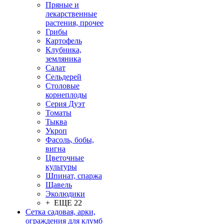
Пряные и
лекарственные
растения, прочее
Грибы
Картофель
Клубника,
земляника
Салат
Сельдерей
Столовые
корнеплоды
Серия Дуэт
Томаты
Тыква
Укроп
Фасоль, бобы,
вигна
Цветочные
культуры
Шпинат, спаржа
Щавель
Эколюдики
+ ЕЩЕ 22
Сетка садовая, арки,
ограждения для клумб