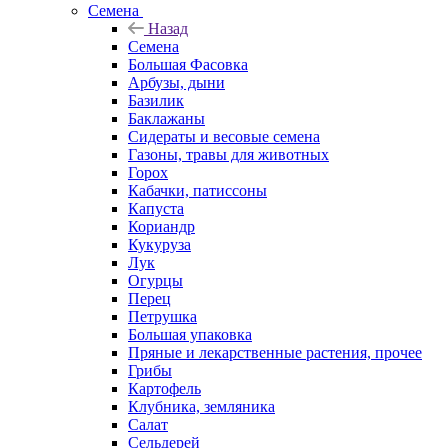
Семена
Назад
Семена
Большая Фасовка
Арбузы, дыни
Базилик
Баклажаны
Сидераты и весовые семена
Газоны, травы для животных
Горох
Кабачки, патиссоны
Капуста
Кориандр
Кукуруза
Лук
Огурцы
Перец
Петрушка
Большая упаковка
Пряные и лекарственные растения, прочее
Грибы
Картофель
Клубника, земляника
Салат
Сельдерей