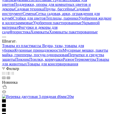
цветов
Поддержки, опоры для комнатных цветов и
декоры
Садовая техника
Пруды, бассейны
Садовый
инструмент
Семена
Сетка садовая, арки, ограждения для
клумб
Стойки для цветов
Теплицы, парники
Удобрения жидкие
и килограммовые
Удобрения пакетированные
Укрывной
материал
Фигурки и декоры для
сада
Флористика
Химикаты
Химикаты пакетированные
—
Шпагат
Товары из пластмассы
Ведра, тазы, товары для
уборки
Кухонные принадлежности
Мусорные мешки, пакеты
майка, грипперы, посуда одноразовая
Перчатки и средства
защиты
Пикник
Поилки, кормушки
Разное
Термометры
Товары
для животных
Товары для консервирования
Фильтр
Новинка