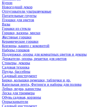
Купон
Новогодний декор
Отпугиватели ультразвуковые
Питательные грунты
Плошки для цветов
Вазы
Горшки из стекла
Горшки, вазоны, миски
Жестяные горшки
Керамические горшки
Корзины, кашпо с коковитой
Наборы горшков
Поддержки, опоры для комнатных цветов и декоры
Держатели, опоры, решетки для цветов
Стикеры, декоры
Садовая техника
Пруды, бассейны
Садовый инструмент
Бирки, колышки,ремешки, таблички и др.
Капельная лента, Фитинги и наборы для полива
Лейки, ведра, канистры
Леска для триммера
Обувь садовая, корзины
Опрыскиватели
Садовый инструмент