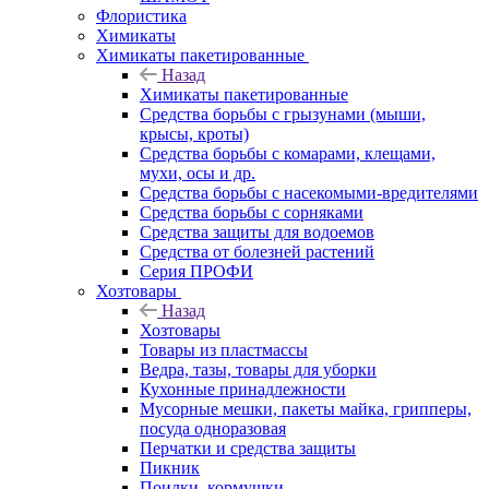
Флористика
Химикаты
Химикаты пакетированные
Назад
Химикаты пакетированные
Средства борьбы с грызунами (мыши,
крысы, кроты)
Средства борьбы с комарами, клещами,
мухи, осы и др.
Средства борьбы с насекомыми-вредителями
Средства борьбы с сорняками
Средства защиты для водоемов
Средства от болезней растений
Серия ПРОФИ
Хозтовары
Назад
Хозтовары
Товары из пластмассы
Ведра, тазы, товары для уборки
Кухонные принадлежности
Мусорные мешки, пакеты майка, грипперы,
посуда одноразовая
Перчатки и средства защиты
Пикник
Поилки, кормушки