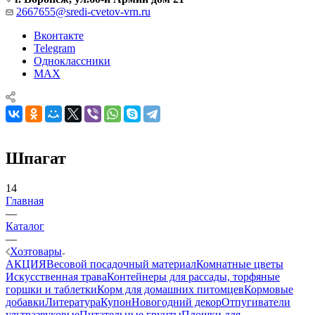
2667655@sredi-cvetov-vrn.ru
Вконтакте
Telegram
Одноклассники
MAX
Шпагат
14
Главная
—
Каталог
—
Хозтовары
АКЦИЯ
Весовой посадочный материал
Комнатные цветы
Искусственная трава
Контейнеры для рассады, торфяные
горшки и таблетки
Корм для домашних питомцев
Кормовые
добавки
Литература
Купон
Новогодний декор
Отпугиватели
ультразвуковые
Питательные грунты
Плошки для