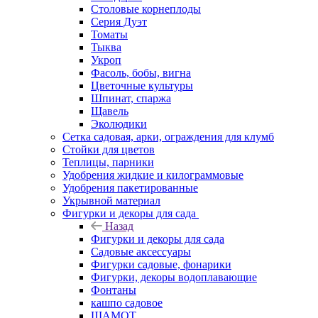
Столовые корнеплоды
Серия Дуэт
Томаты
Тыква
Укроп
Фасоль, бобы, вигна
Цветочные культуры
Шпинат, спаржа
Щавель
Эколюдики
Сетка садовая, арки, ограждения для клумб
Стойки для цветов
Теплицы, парники
Удобрения жидкие и килограммовые
Удобрения пакетированные
Укрывной материал
Фигурки и декоры для сада
Назад
Фигурки и декоры для сада
Садовые аксессуары
Фигурки садовые, фонарики
Фигурки, декоры водоплавающие
Фонтаны
кашпо садовое
ШАМОТ