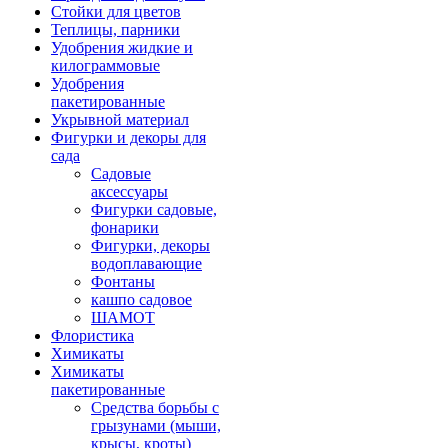
Стойки для цветов
Теплицы, парники
Удобрения жидкие и
килограммовые
Удобрения
пакетированные
Укрывной материал
Фигурки и декоры для
сада
Садовые
аксессуары
Фигурки садовые,
фонарики
Фигурки, декоры
водоплавающие
Фонтаны
кашпо садовое
ШАМОТ
Флористика
Химикаты
Химикаты
пакетированные
Средства борьбы с
грызунами (мыши,
крысы, кроты)