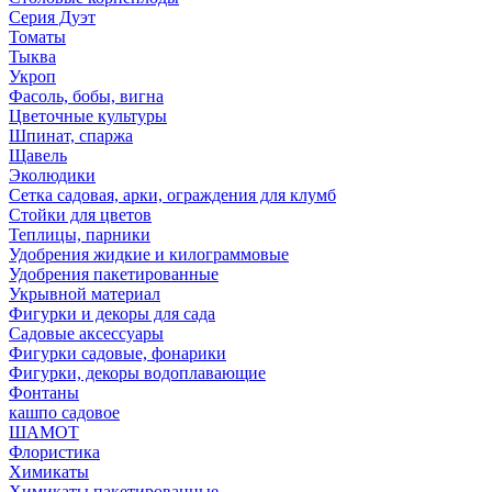
Серия Дуэт
Томаты
Тыква
Укроп
Фасоль, бобы, вигна
Цветочные культуры
Шпинат, спаржа
Щавель
Эколюдики
Сетка садовая, арки, ограждения для клумб
Стойки для цветов
Теплицы, парники
Удобрения жидкие и килограммовые
Удобрения пакетированные
Укрывной материал
Фигурки и декоры для сада
Садовые аксессуары
Фигурки садовые, фонарики
Фигурки, декоры водоплавающие
Фонтаны
кашпо садовое
ШАМОТ
Флористика
Химикаты
Химикаты пакетированные