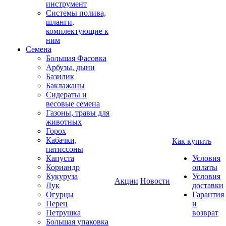
инструмент
Системы полива,
шланги,
комплектующие к
ним
Семена
Большая Фасовка
Арбузы, дыни
Базилик
Баклажаны
Сидераты и
весовые семена
Газоны, травы для
животных
Горох
Кабачки,
Как купить
патиссоны
Капуста
Условия
Кориандр
оплаты
Кукуруза
Условия
Акции
Новости
Лук
доставки
Огурцы
Гарантия
Перец
и
Петрушка
возврат
Большая упаковка