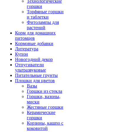
Технологические
горшки
Торфяные горшки
и таблетки
Фитолампы для
растений
Корм для домашних
питомцев
Кормовые добавки
Литература
Купон
Новогодний декор
Отпугиватели
ультразвуковые
Питательные грунты
Плошки для цветов
Вазы
Горшки из стекла
Горшки, вазоны,
миски
Жестяные горшки
Керамические
горшки
Корзины, кашпо с
коковитой