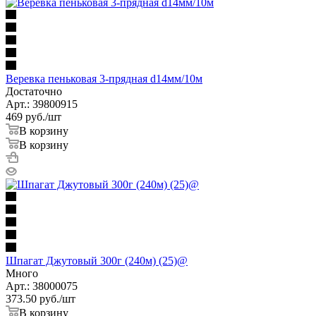
Веревка пеньковая 3-прядная d14мм/10м
Достаточно
Арт.: 39800915
469
руб.
/шт
В корзину
В корзину
Шпагат Джутовый 300г (240м) (25)@
Много
Арт.: 38000075
373.50
руб.
/шт
В корзину