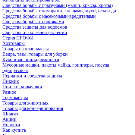
Средства борьбы с грызунами (мыши, крысы, кроты)
Средства борьбы с комарами, клещами, мухи, осы и др.
Средства борьбы с насекомыми-вредителями
Средства борьбы с сорняками
Средства защиты для водоемов
Средства от болезней растений
Серия ПРОФИ
Хозтовары
Товары из пластмассы
Ведра, тазы, товары для уборки
Кухонные принадлежности
Мусорные мешки, пакеты майка, грипперы, посуда
одноразовая
Перчатки и средства защиты
Пикник
Поилки, кормушки
Разное
Термометры
Товары для животных
Товары для консервирования
Шпагат
Акции
Новости
Как купить