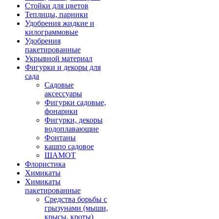
Стойки для цветов
Теплицы, парники
Удобрения жидкие и
килограммовые
Удобрения
пакетированные
Укрывной материал
Фигурки и декоры для
сада
Садовые
аксессуары
Фигурки садовые,
фонарики
Фигурки, декоры
водоплавающие
Фонтаны
кашпо садовое
ШАМОТ
Флористика
Химикаты
Химикаты
пакетированные
Средства борьбы с
грызунами (мыши,
крысы, кроты)