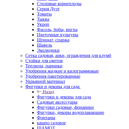
Столовые корнеплоды
Серия Дуэт
Томаты
Тыква
Укроп
Фасоль, бобы, вигна
Цветочные культуры
Шпинат, спаржа
Щавель
Эколюдики
Сетка садовая, арки, ограждения для клумб
Стойки для цветов
Теплицы, парники
Удобрения жидкие и килограммовые
Удобрения пакетированные
Укрывной материал
Фигурки и декоры для сада
Назад
Фигурки и декоры для сада
Садовые аксессуары
Фигурки садовые, фонарики
Фигурки, декоры водоплавающие
Фонтаны
кашпо садовое
ШАМОТ