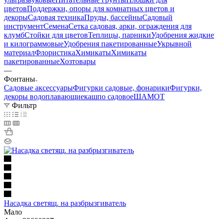
цветов
Поддержки, опоры для комнатных цветов и
декоры
Садовая техника
Пруды, бассейны
Садовый
инструмент
Семена
Сетка садовая, арки, ограждения для
клумб
Стойки для цветов
Теплицы, парники
Удобрения жидкие
и килограммовые
Удобрения пакетированные
Укрывной
материал
Флористика
Химикаты
Химикаты
пакетированные
Хозтовары
—
Фонтаны
Садовые аксессуары
Фигурки садовые, фонарики
Фигурки,
декоры водоплавающие
кашпо садовое
ШАМОТ
Фильтр
Насадка светящ. на разбрызгиватель
Мало