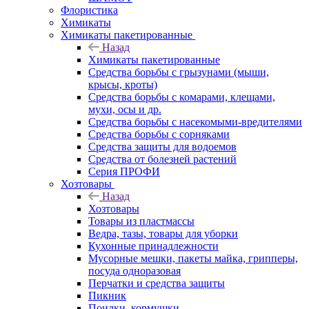
Флористика
Химикаты
Химикаты пакетированные
Назад
Химикаты пакетированные
Средства борьбы с грызунами (мыши,
крысы, кроты)
Средства борьбы с комарами, клещами,
мухи, осы и др.
Средства борьбы с насекомыми-вредителями
Средства борьбы с сорняками
Средства защиты для водоемов
Средства от болезней растений
Серия ПРОФИ
Хозтовары
Назад
Хозтовары
Товары из пластмассы
Ведра, тазы, товары для уборки
Кухонные принадлежности
Мусорные мешки, пакеты майка, грипперы,
посуда одноразовая
Перчатки и средства защиты
Пикник
Поилки, кормушки