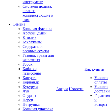
инструмент
Системы полива,
шланги,
комплектующие к
ним
Семена
Большая Фасовка
Арбузы, дыни
Базилик
Баклажаны
Сидераты и
весовые семена
Газоны, травы для
животных
Горох
Кабачки,
Как купить
патиссоны
Капуста
Условия
Кориандр
оплаты
Кукуруза
Условия
Акции
Новости
Лук
доставки
Огурцы
Гарантия
Перец
и
Петрушка
возврат
Большая упаковка