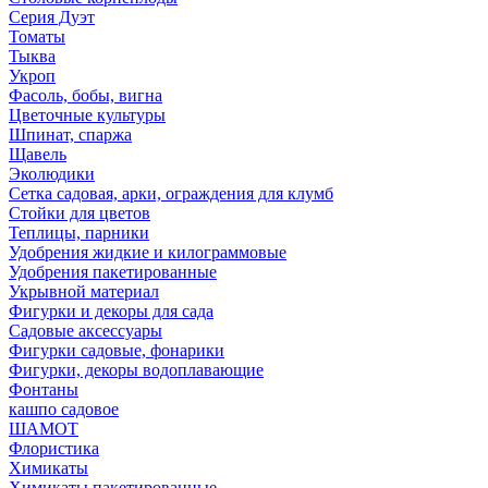
Серия Дуэт
Томаты
Тыква
Укроп
Фасоль, бобы, вигна
Цветочные культуры
Шпинат, спаржа
Щавель
Эколюдики
Сетка садовая, арки, ограждения для клумб
Стойки для цветов
Теплицы, парники
Удобрения жидкие и килограммовые
Удобрения пакетированные
Укрывной материал
Фигурки и декоры для сада
Садовые аксессуары
Фигурки садовые, фонарики
Фигурки, декоры водоплавающие
Фонтаны
кашпо садовое
ШАМОТ
Флористика
Химикаты
Химикаты пакетированные