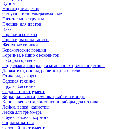
Купон
Новогодний декор
Отпугиватели ультразвуковые
Питательные грунты
Плошки для цветов
Вазы
Горшки из стекла
Горшки, вазоны, миски
Жестяные горшки
Керамические горшки
Корзины, кашпо с коковитой
Наборы горшков
Поддержки, опоры для комнатных цветов и декоры
Держатели, опоры, решетки для цветов
Стикеры, декоры
Садовая техника
Пруды, бассейны
Садовый инструмент
Бирки, колышки,ремешки, таблички и др.
Капельная лента, Фитинги и наборы для полива
Лейки, ведра, канистры
Леска для триммера
Обувь садовая, корзины
Опрыскиватели
Садовый инструмент