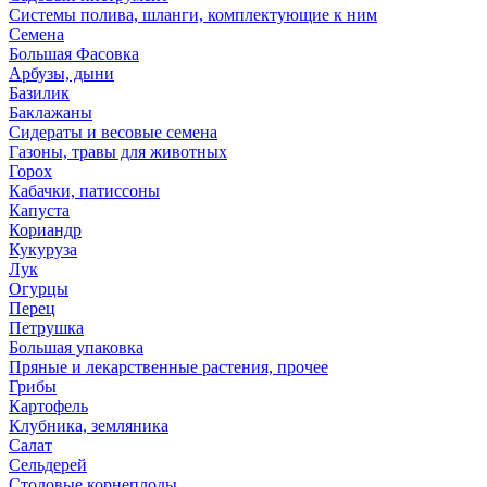
Системы полива, шланги, комплектующие к ним
Семена
Большая Фасовка
Арбузы, дыни
Базилик
Баклажаны
Сидераты и весовые семена
Газоны, травы для животных
Горох
Кабачки, патиссоны
Капуста
Кориандр
Кукуруза
Лук
Огурцы
Перец
Петрушка
Большая упаковка
Пряные и лекарственные растения, прочее
Грибы
Картофель
Клубника, земляника
Салат
Сельдерей
Столовые корнеплоды