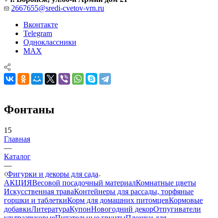
2667655@sredi-cvetov-vrn.ru
Вконтакте
Telegram
Одноклассники
MAX
Фонтаны
15
Главная
—
Каталог
—
Фигурки и декоры для сада
АКЦИЯ
Весовой посадочный материал
Комнатные цветы
Искусственная трава
Контейнеры для рассады, торфяные
горшки и таблетки
Корм для домашних питомцев
Кормовые
добавки
Литература
Купон
Новогодний декор
Отпугиватели
ультразвуковые
Питательные грунты
Плошки для