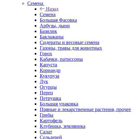
Семена
Назад
Семена
Большая Фасовка
Арбузы, дыни
Базилик
Баклажаны
Сидераты и весовые семена
Газоны, травы для животных
Горох
Кабачки, патиссоны
Капуста
Кориандр
Кукуруза
Лук
Огурцы
Перец
Петрушка
Большая упаковка
Пряные и лекарственные растения, прочее
Грибы
Картофель
Клубника, земляника
Салат
Сельдерей