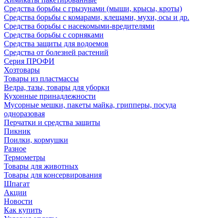
Средства борьбы с грызунами (мыши, крысы, кроты)
Средства борьбы с комарами, клещами, мухи, осы и др.
Средства борьбы с насекомыми-вредителями
Средства борьбы с сорняками
Средства защиты для водоемов
Средства от болезней растений
Серия ПРОФИ
Хозтовары
Товары из пластмассы
Ведра, тазы, товары для уборки
Кухонные принадлежности
Мусорные мешки, пакеты майка, грипперы, посуда
одноразовая
Перчатки и средства защиты
Пикник
Поилки, кормушки
Разное
Термометры
Товары для животных
Товары для консервирования
Шпагат
Акции
Новости
Как купить