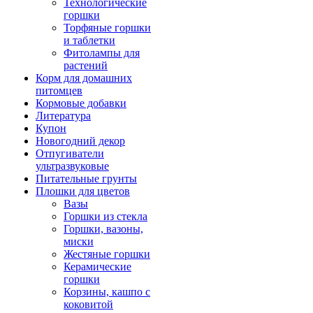
Технологические
горшки
Торфяные горшки
и таблетки
Фитолампы для
растений
Корм для домашних
питомцев
Кормовые добавки
Литература
Купон
Новогодний декор
Отпугиватели
ультразвуковые
Питательные грунты
Плошки для цветов
Вазы
Горшки из стекла
Горшки, вазоны,
миски
Жестяные горшки
Керамические
горшки
Корзины, кашпо с
коковитой