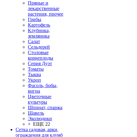
Пряные и
лекарственные
растения, прочее
Грибы
Картофель
Клубника,
земляника
Салат
Сельдерей
Столовые
корнеплоды
Серия Дуэт
Томаты
Тыква
Укроп
Фасоль, бобы,
вигна
Цветочные
культуры
Шпинат, спаржа
Щавель
Эколюдики
+ ЕЩЕ 22
Сетка садовая, арки,
ограждения для клумб