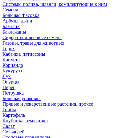
Системы полива, шланги, комплектующие к ним
Семена
Большая Фасовка
Арбузы, дыни
Базилик
Баклажаны
Сидераты и весовые семена
Газоны, травы для животных
Горох
Кабачки, патиссоны
Капуста
Кориандр
Кукуруза
Лук
Огурцы
Перец
Петрушка
Большая упаковка
Пряные и лекарственные растения, прочее
Грибы
Картофель
Клубника, земляника
Салат
Сельдерей
Столовые корнеплоды