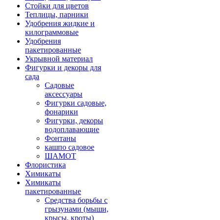
Стойки для цветов
Теплицы, парники
Удобрения жидкие и
килограммовые
Удобрения
пакетированные
Укрывной материал
Фигурки и декоры для
сада
Садовые
аксессуары
Фигурки садовые,
фонарики
Фигурки, декоры
водоплавающие
Фонтаны
кашпо садовое
ШАМОТ
Флористика
Химикаты
Химикаты
пакетированные
Средства борьбы с
грызунами (мыши,
крысы, кроты)