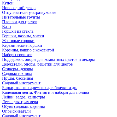
Купон
Новогодний декор
Отпугиватели ультразвуковые
Питательные грунты
Плошки для цветов
Вазы
Горшки из стекла
Горшки, вазоны, миски
Жестяные горшки
Керамические горшки
Корзины, кашпо с коковитой
Наборы горшков
Поддержки, опоры для комнатных цветов и декоры
Держатели, опоры, решетки для цветов
Стикеры, декоры
Садовая техника
Пруды, бассейны
Садовый инструмент
Бирки, колышки,ремешки, таблички и др.
Капельная лента, Фитинги и наборы для полива
Лейки, ведра, канистры
Леска для триммера
Обувь садовая, корзины
Опрыскиватели
Садовый инструмент