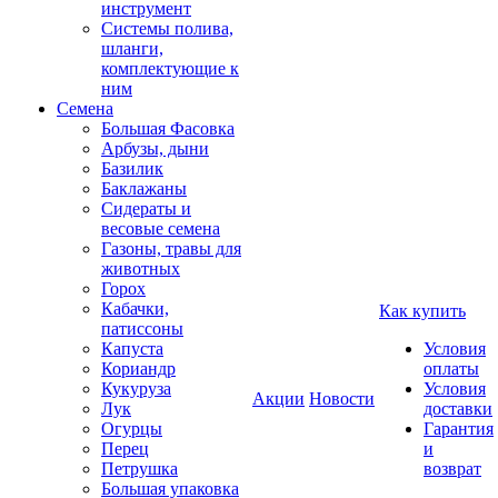
инструмент
Системы полива,
шланги,
комплектующие к
ним
Семена
Большая Фасовка
Арбузы, дыни
Базилик
Баклажаны
Сидераты и
весовые семена
Газоны, травы для
животных
Горох
Кабачки,
Как купить
патиссоны
Капуста
Условия
Кориандр
оплаты
Кукуруза
Условия
Акции
Новости
Лук
доставки
Огурцы
Гарантия
Перец
и
Петрушка
возврат
Большая упаковка