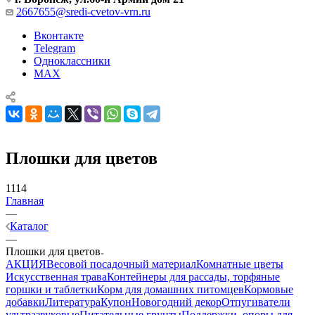
2667655@sredi-cvetov-vrn.ru
Вконтакте
Telegram
Одноклассники
MAX
Плошки для цветов
1114
Главная
—
Каталог
—
Плошки для цветов
АКЦИЯ
Весовой посадочный материал
Комнатные цветы
Искусственная трава
Контейнеры для рассады, торфяные
горшки и таблетки
Корм для домашних питомцев
Кормовые
добавки
Литература
Купон
Новогодний декор
Отпугиватели
ультразвуковые
Питательные грунты
Поддержки, опоры для