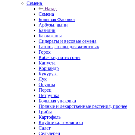
Семена
Назад
Семена
Большая Фасовка
Арбузы, дыни
Базилик
Баклажаны
Сидераты и весовые семена
Газоны, травы для животных
Горох
Кабачки, патиссоны
Капуста
Кориандр
Кукуруза
Лук
Огурцы
Перец
Петрушка
Большая упаковка
Пряные и лекарственные растения, прочее
Грибы
Картофель
Клубника, земляника
Салат
Сельдерей