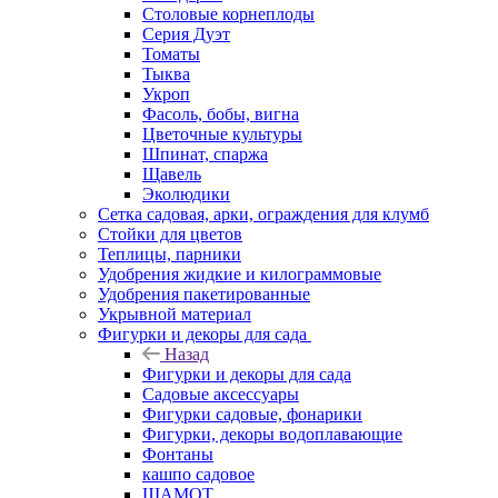
Столовые корнеплоды
Серия Дуэт
Томаты
Тыква
Укроп
Фасоль, бобы, вигна
Цветочные культуры
Шпинат, спаржа
Щавель
Эколюдики
Сетка садовая, арки, ограждения для клумб
Стойки для цветов
Теплицы, парники
Удобрения жидкие и килограммовые
Удобрения пакетированные
Укрывной материал
Фигурки и декоры для сада
Назад
Фигурки и декоры для сада
Садовые аксессуары
Фигурки садовые, фонарики
Фигурки, декоры водоплавающие
Фонтаны
кашпо садовое
ШАМОТ