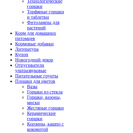
Технологические
горшки
Торфяные горшки
и таблетки
Фитолампы для
растений
Корм для домашних
питомцев
Кормовые добавки
Литература
Купон
Новогодний декор
Отпугиватели
ультразвуковые
Питательные грунты
Плошки для цветов
Вазы
Горшки из стекла
Горшки, вазоны,
миски
Жестяные горшки
Керамические
горшки
Корзины, кашпо с
коковитой