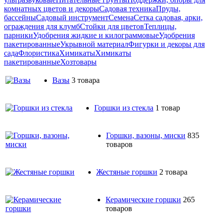
комнатных цветов и декоры
Садовая техника
Пруды,
бассейны
Садовый инструмент
Семена
Сетка садовая, арки,
ограждения для клумб
Стойки для цветов
Теплицы,
парники
Удобрения жидкие и килограммовые
Удобрения
пакетированные
Укрывной материал
Фигурки и декоры для
сада
Флористика
Химикаты
Химикаты
пакетированные
Хозтовары
Вазы
3 товара
Горшки из стекла
1 товар
Горшки, вазоны, миски
835
товаров
Жестяные горшки
2 товара
Керамические горшки
265
товаров