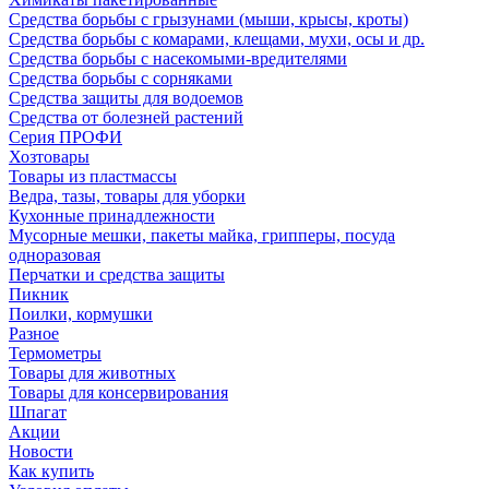
Средства борьбы с грызунами (мыши, крысы, кроты)
Средства борьбы с комарами, клещами, мухи, осы и др.
Средства борьбы с насекомыми-вредителями
Средства борьбы с сорняками
Средства защиты для водоемов
Средства от болезней растений
Серия ПРОФИ
Хозтовары
Товары из пластмассы
Ведра, тазы, товары для уборки
Кухонные принадлежности
Мусорные мешки, пакеты майка, грипперы, посуда
одноразовая
Перчатки и средства защиты
Пикник
Поилки, кормушки
Разное
Термометры
Товары для животных
Товары для консервирования
Шпагат
Акции
Новости
Как купить