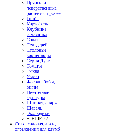
Пряные и
лекарственные
растения, прочее
Грибы
Картофель
Клубника,
земляника
Салат
Сельдерей
Столовые
корнеплоды
Серия Дуэт
Томаты
Тыква
Укроп
Фасоль, бобы,
вигна
Цветочные
культуры
Шпинат, спаржа
Щавель
Эколюдики
+ ЕЩЕ 22
Сетка садовая, арки,
ограждения для клумб