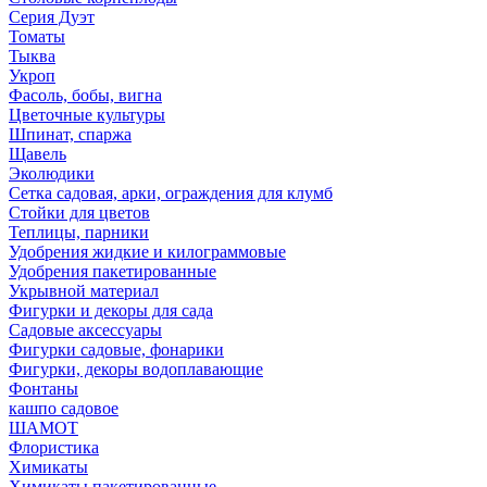
Серия Дуэт
Томаты
Тыква
Укроп
Фасоль, бобы, вигна
Цветочные культуры
Шпинат, спаржа
Щавель
Эколюдики
Сетка садовая, арки, ограждения для клумб
Стойки для цветов
Теплицы, парники
Удобрения жидкие и килограммовые
Удобрения пакетированные
Укрывной материал
Фигурки и декоры для сада
Садовые аксессуары
Фигурки садовые, фонарики
Фигурки, декоры водоплавающие
Фонтаны
кашпо садовое
ШАМОТ
Флористика
Химикаты
Химикаты пакетированные