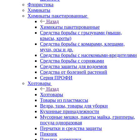
Флористика
Химикаты
Химикаты пакетированные
Назад
Химикаты пакетированные
Средства борьбы с грызунами (мыши,
крысы, кроты)
Средства борьбы с комарами, клещами,
мухи, осы и др.
Средства борьбы с насекомыми-вредителями
Средства борьбы с сорняками
Средства защиты для водоемов
Средства от болезней растений
Серия ПРОФИ
Хозтовары
Назад
Хозтовары
Товары из пластмассы
Ведра, тазы, товары для уборки
Кухонные принадлежности
Мусорные мешки, пакеты майка, грипперы,
посуда одноразовая
Перчатки и средства защиты
Пикник
Поилки, кормушки