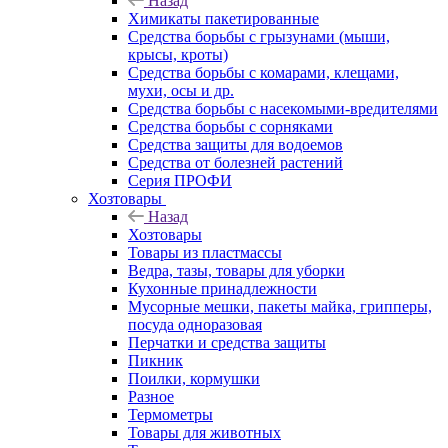
Назад
Химикаты пакетированные
Средства борьбы с грызунами (мыши,
крысы, кроты)
Средства борьбы с комарами, клещами,
мухи, осы и др.
Средства борьбы с насекомыми-вредителями
Средства борьбы с сорняками
Средства защиты для водоемов
Средства от болезней растений
Серия ПРОФИ
Хозтовары
Назад
Хозтовары
Товары из пластмассы
Ведра, тазы, товары для уборки
Кухонные принадлежности
Мусорные мешки, пакеты майка, грипперы,
посуда одноразовая
Перчатки и средства защиты
Пикник
Поилки, кормушки
Разное
Термометры
Товары для животных