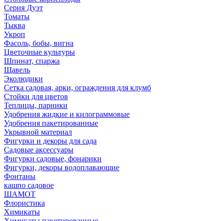
Серия Дуэт
Томаты
Тыква
Укроп
Фасоль, бобы, вигна
Цветочные культуры
Шпинат, спаржа
Щавель
Эколюдики
Сетка садовая, арки, ограждения для клумб
Стойки для цветов
Теплицы, парники
Удобрения жидкие и килограммовые
Удобрения пакетированные
Укрывной материал
Фигурки и декоры для сада
Садовые аксессуары
Фигурки садовые, фонарики
Фигурки, декоры водоплавающие
Фонтаны
кашпо садовое
ШАМОТ
Флористика
Химикаты
Химикаты пакетированные