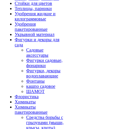
Стойки для цветов
Теплицы, парники
Удобрения жидкие и
килограммовые
Удобрения
пакетированные
Укрывной материал
Фигурки и декоры для
сада
Садовые
аксессуары
Фигурки садовые,
фонарики
Фигурки, декоры
водоплавающие
Фонтаны
кашпо садовое
ШАМОТ
Флористика
Химикаты
Химикаты
пакетированные
Средства борьбы с
грызунами (мыши,
крысы, кроты)