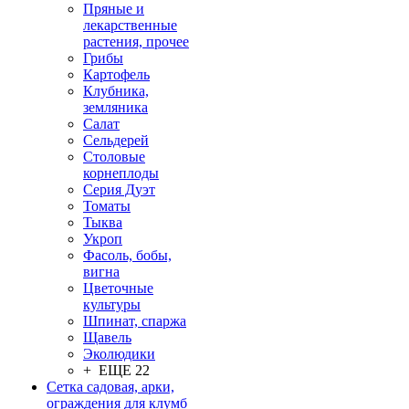
Пряные и
лекарственные
растения, прочее
Грибы
Картофель
Клубника,
земляника
Салат
Сельдерей
Столовые
корнеплоды
Серия Дуэт
Томаты
Тыква
Укроп
Фасоль, бобы,
вигна
Цветочные
культуры
Шпинат, спаржа
Щавель
Эколюдики
+ ЕЩЕ 22
Сетка садовая, арки,
ограждения для клумб