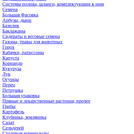
Системы полива, шланги, комплектующие к ним
Семена
Большая Фасовка
Арбузы, дыни
Базилик
Баклажаны
Сидераты и весовые семена
Газоны, травы для животных
Горох
Кабачки, патиссоны
Капуста
Кориандр
Кукуруза
Лук
Огурцы
Перец
Петрушка
Большая упаковка
Пряные и лекарственные растения, прочее
Грибы
Картофель
Клубника, земляника
Салат
Сельдерей
Столовые корнеплоды