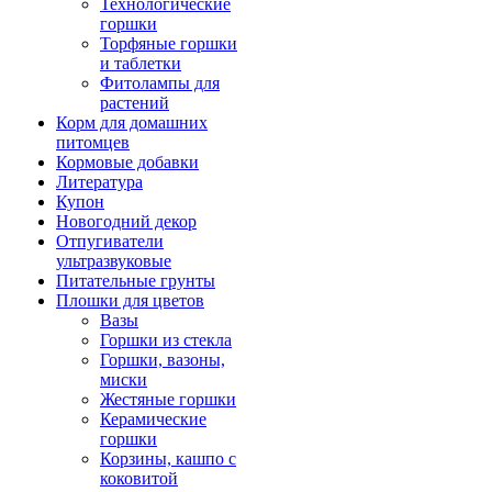
Технологические
горшки
Торфяные горшки
и таблетки
Фитолампы для
растений
Корм для домашних
питомцев
Кормовые добавки
Литература
Купон
Новогодний декор
Отпугиватели
ультразвуковые
Питательные грунты
Плошки для цветов
Вазы
Горшки из стекла
Горшки, вазоны,
миски
Жестяные горшки
Керамические
горшки
Корзины, кашпо с
коковитой