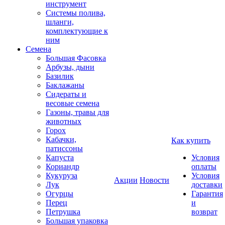
инструмент
Системы полива,
шланги,
комплектующие к
ним
Семена
Большая Фасовка
Арбузы, дыни
Базилик
Баклажаны
Сидераты и
весовые семена
Газоны, травы для
животных
Горох
Кабачки,
Как купить
патиссоны
Капуста
Условия
Кориандр
оплаты
Кукуруза
Условия
Акции
Новости
Лук
доставки
Огурцы
Гарантия
Перец
и
Петрушка
возврат
Большая упаковка