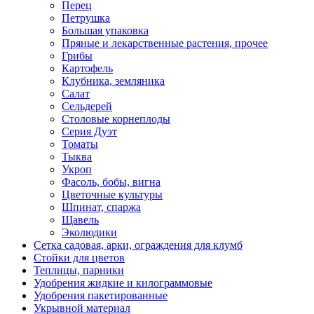
Перец
Петрушка
Большая упаковка
Пряные и лекарственные растения, прочее
Грибы
Картофель
Клубника, земляника
Салат
Сельдерей
Столовые корнеплоды
Серия Дуэт
Томаты
Тыква
Укроп
Фасоль, бобы, вигна
Цветочные культуры
Шпинат, спаржа
Щавель
Эколюдики
Сетка садовая, арки, ограждения для клумб
Стойки для цветов
Теплицы, парники
Удобрения жидкие и килограммовые
Удобрения пакетированные
Укрывной материал