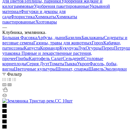
для цветов
Теплицы, парники
Удобрения жидкие и
килограммовые
Удобрения пакетированные
Укрывной
материал
Фигурки и декоры для
сада
Флористика
Химикаты
Химикаты
пакетированные
Хозтовары
—
Клубника, земляника
Большая Фасовка
Арбузы, дыни
Базилик
Баклажаны
Сидераты и
весовые семена
Газоны, травы для животных
Горох
Кабачки,
патиссоны
Капуста
Кориандр
Кукуруза
Лук
Огурцы
Перец
Петруш
упаковка
Пряные и лекарственные растения,
прочее
Грибы
Картофель
Салат
Сельдерей
Столовые
корнеплоды
Серия Дуэт
Томаты
Тыква
Укроп
Фасоль, бобы,
вигна
Цветочные культуры
Шпинат, спаржа
Щавель
Эколюдики
Фильтр