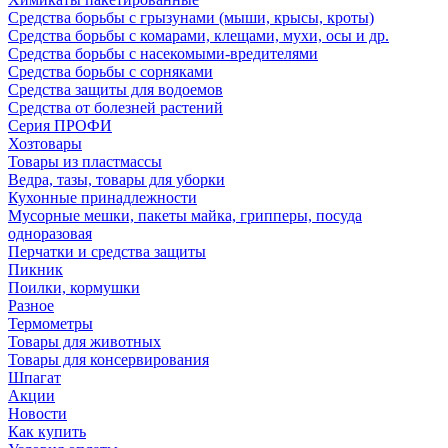
Средства борьбы с грызунами (мыши, крысы, кроты)
Средства борьбы с комарами, клещами, мухи, осы и др.
Средства борьбы с насекомыми-вредителями
Средства борьбы с сорняками
Средства защиты для водоемов
Средства от болезней растений
Серия ПРОФИ
Хозтовары
Товары из пластмассы
Ведра, тазы, товары для уборки
Кухонные принадлежности
Мусорные мешки, пакеты майка, грипперы, посуда
одноразовая
Перчатки и средства защиты
Пикник
Поилки, кормушки
Разное
Термометры
Товары для животных
Товары для консервирования
Шпагат
Акции
Новости
Как купить