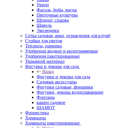
Укроп
Фасоль, бобы, вигна
Цветочные культуры
Шпинат, спаржа
Щавель
Эколюдики
Сетка садовая, арки, ограждения для клумб
Стойки для цветов
Теплицы, парники
Удобрения жидкие и килограммовые
Удобрения пакетированные
Укрывной материал
Фигурки и декоры для сада
Назад
Фигурки и декоры для сада
Садовые аксессуары
Фигурки садовые, фонарики
Фигурки, декоры водоплавающие
Фонтаны
кашпо садовое
ШАМОТ
Флористика
Химикаты
Химикаты пакетированные