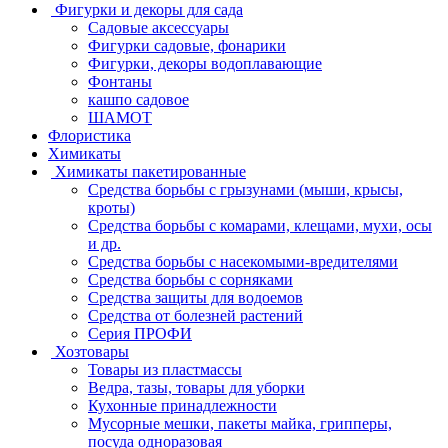
Фигурки и декоры для сада
Садовые аксессуары
Фигурки садовые, фонарики
Фигурки, декоры водоплавающие
Фонтаны
кашпо садовое
ШАМОТ
Флористика
Химикаты
Химикаты пакетированные
Средства борьбы с грызунами (мыши, крысы,
кроты)
Средства борьбы с комарами, клещами, мухи, осы
и др.
Средства борьбы с насекомыми-вредителями
Средства борьбы с сорняками
Средства защиты для водоемов
Средства от болезней растений
Серия ПРОФИ
Хозтовары
Товары из пластмассы
Ведра, тазы, товары для уборки
Кухонные принадлежности
Мусорные мешки, пакеты майка, грипперы,
посуда одноразовая