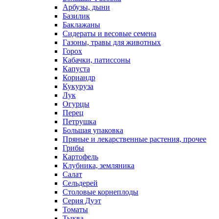
Арбузы, дыни
Базилик
Баклажаны
Сидераты и весовые семена
Газоны, травы для животных
Горох
Кабачки, патиссоны
Капуста
Кориандр
Кукуруза
Лук
Огурцы
Перец
Петрушка
Большая упаковка
Пряные и лекарственные растения, прочее
Грибы
Картофель
Клубника, земляника
Салат
Сельдерей
Столовые корнеплоды
Серия Дуэт
Томаты
Тыква