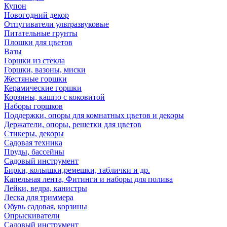
Купон
Новогодний декор
Отпугиватели ультразвуковые
Питательные грунты
Плошки для цветов
Вазы
Горшки из стекла
Горшки, вазоны, миски
Жестяные горшки
Керамические горшки
Корзины, кашпо с коковитой
Наборы горшков
Поддержки, опоры для комнатных цветов и декоры
Держатели, опоры, решетки для цветов
Стикеры, декоры
Садовая техника
Пруды, бассейны
Садовый инструмент
Бирки, колышки,ремешки, таблички и др.
Капельная лента, Фитинги и наборы для полива
Лейки, ведра, канистры
Леска для триммера
Обувь садовая, корзины
Опрыскиватели
Садовый инструмент