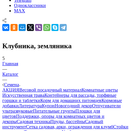
Telegram
Одноклассники
MAX
Клубника, земляника
5
Главная
—
Каталог
—
Семена
АКЦИЯ
Весовой посадочный материал
Комнатные цветы
Искусственная трава
Контейнеры для рассады, торфяные
горшки и таблетки
Корм для домашних питомцев
Кормовые
добавки
Литература
Купон
Новогодний декор
Отпугиватели
ультразвуковые
Питательные грунты
Плошки для
цветов
Поддержки, опоры для комнатных цветов и
декоры
Садовая техника
Пруды, бассейны
Садовый
инструмент
Сетка садовая, арки, ограждения для клумб
Стойки