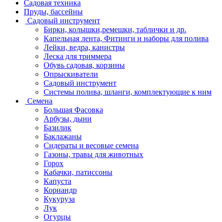
Садовая техника
Пруды, бассейны
Садовый инструмент
Бирки, колышки,ремешки, таблички и др.
Капельная лента, Фитинги и наборы для полива
Лейки, ведра, канистры
Леска для триммера
Обувь садовая, корзины
Опрыскиватели
Садовый инструмент
Системы полива, шланги, комплектующие к ним
Семена
Большая Фасовка
Арбузы, дыни
Базилик
Баклажаны
Сидераты и весовые семена
Газоны, травы для животных
Горох
Кабачки, патиссоны
Капуста
Кориандр
Кукуруза
Лук
Огурцы